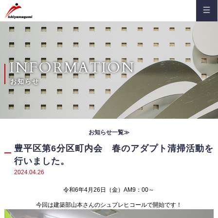
HOME
会社案内
ご挨拶
建築部
INFORMATION
沿革
土木部
お知らせ
概要
施工事例
主な受注先
建築部
組織図
お知らせ
お知らせ一覧≫
土木部
コンプライアンス
お知らせ（通知）
豊平区第6分区町内会 春のアダプト清掃活動を
採用情報
品質保証
行いました。
安全大会
新卒採用
お問い合わせ
2024.04.26
登録証・認定証
現場便り
キャリア採用
令和6年4月26日（金）AM9：00～
安全パトロール記
先輩社員インタビュー
今回は建築部山本さんのシュプレヒコールで開始です！
地域貢献