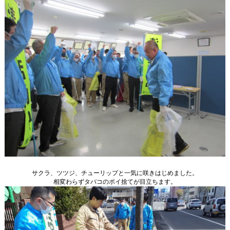
新聞・雑誌掲載
各表彰・感謝状
取引業者様専用
サクラ、ツツジ、チューリップと一気に咲きはじめました。
相変わらずタバコのポイ捨てが目立ちます。