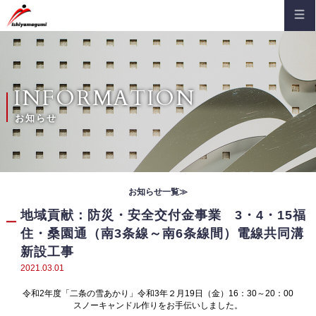
HOME
会社案内
ご挨拶
建築部
INFORMATION
沿革
土木部
お知らせ
概要
施工事例
主な受注先
建築部
組織図
お知らせ
お知らせ一覧≫
土木部
コンプライアンス
お知らせ（通知）
地域貢献：防災・安全交付金事業 3・4・15福
採用情報
品質保証
住・桑園通（南3条線～南6条線間）電線共同溝
安全大会
新卒採用
お問い合わせ
新設工事
登録証・認定証
現場便り
キャリア採用
2021.03.01
安全パトロール記
先輩社員インタビュー
令和2年度「二条の雪あかり」令和3年２月19日（金）16：30～20：00
スノーキャンドル作りをお手伝いしました。
地域貢献