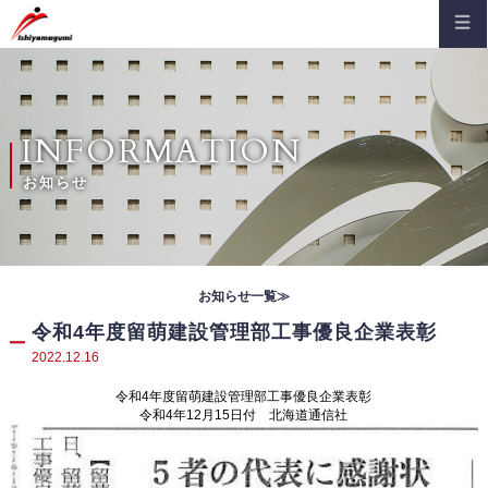
HOME
会社案内
ご挨拶
建築部
INFORMATION
沿革
土木部
お知らせ
概要
施工事例
主な受注先
建築部
組織図
お知らせ
お知らせ一覧≫
土木部
コンプライアンス
お知らせ（通知）
令和4年度留萌建設管理部工事優良企業表彰
採用情報
品質保証
2022.12.16
安全大会
新卒採用
お問い合わせ
登録証・認定証
令和4年度留萌建設管理部工事優良企業表彰
現場便り
キャリア採用
令和4年12月15日付 北海道通信社
安全パトロール記
先輩社員インタビュー
地域貢献