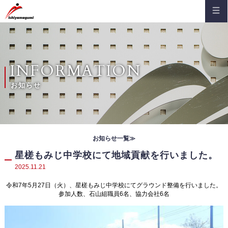
HOME
会社案内
ご挨拶
建築部
INFORMATION
沿革
土木部
お知らせ
概要
施工事例
主な受注先
建築部
組織図
お知らせ
お知らせ一覧≫
土木部
コンプライアンス
お知らせ（通知）
星槎もみじ中学校にて地域貢献を行いました。
採用情報
品質保証
2025.11.21
安全大会
新卒採用
お問い合わせ
登録証・認定証
令和7年5月27日（火）、星槎もみじ中学校にてグラウンド整備を行いました。
現場便り
キャリア採用
参加人数、石山組職員6名、協力会社6名
安全パトロール記
先輩社員インタビュー
地域貢献